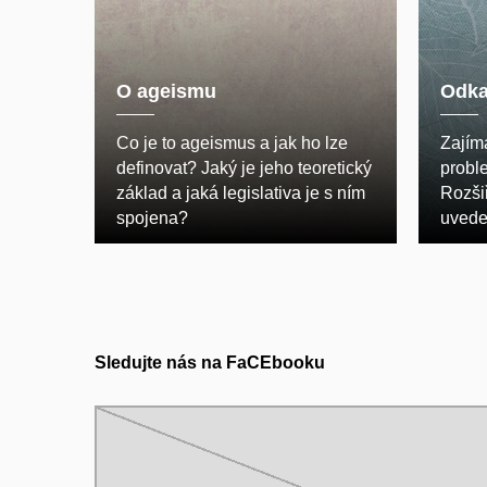
O ageismu
Odka
Co je to ageismus a jak ho lze
Zajímá
definovat? Jaký je jeho teoretický
probl
základ a jaká legislativa je s ním
Rozšiř
spojena?
uvede
Sledujte nás na FaCEbooku