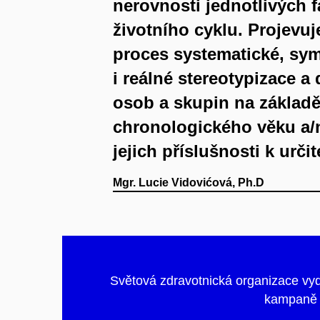
nerovnosti jednotlivých f
životního cyklu. Projevuj
proces systematické, sy
i reálné stereotypizace a
osob a skupin na základě
chronologického věku a/
jejich příslušnosti k urči
Mgr. Lucie Vidovićová, Ph.D
Světová zdravotnická organizace vyd
kampan