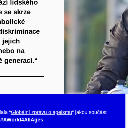
ází lidského
e se skrze
mbolické
 diskriminace
 jejich
nebo na
té generaci.“
ala "
Globální zprávu o ageismu
" jakou součást
ě
#AWorld4AllAges
.