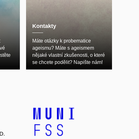
Kontakty
t
Máte otázky k probematice
vé
ageismu? Máte s ageismem
stěte
nějaké vlastní zkušenosti, o které
se chcete podělit? Napište nám!
D.