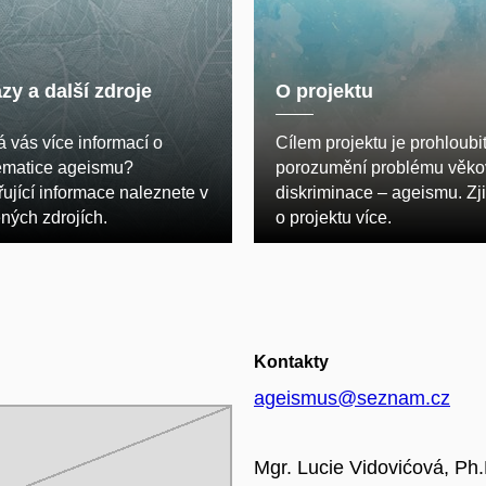
zy a další zdroje
O projektu
 vás více informací o
Cílem projektu je prohloubi
ematice ageismu?
porozumění problému věko
ující informace naleznete v
diskriminace – ageismu. Zji
ných zdrojích.
o projektu více.
Kontakty
ageismus@seznam.cz
Mgr. Lucie Vidovićová, Ph.