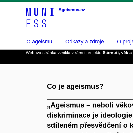
O ageismu
Odkazy a zdroje
O proj
Webová stránka vznikla v rámci projektu
Stárnutí, věk 
Co je ageismus?
„Ageismus – neboli věko
diskriminace je ideologie
sdíleném přesvědčení o kv