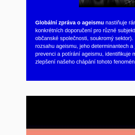
Globál
ní zpráva o ageismu
nastiňuje rá
konkrétních doporučení pro různé subjekt
občanské společnosti, soukromý sektor).
rozsahu ageismu, jeho determinantech a j
prevenci a potírání ageismu, identifikuj
zlepšení našeho chápání tohoto fenoménu.