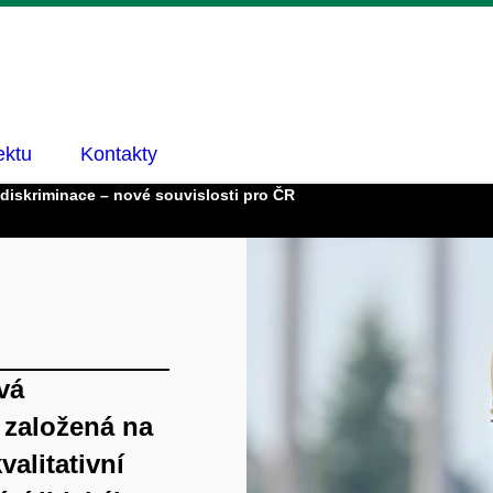
ektu
Kontakty
a diskriminace – nové souvislosti pro ČR
vá
 založená na
alitativní