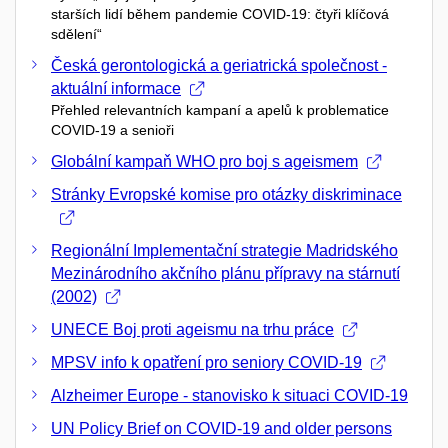
starších lidí během pandemie COVID-19: čtyři klíčová
sdělení“
Česká gerontologická a geriatrická společnost -
aktuální informace
Přehled relevantních kampaní a apelů k problematice
COVID-19 a senioři
Globální kampaň WHO pro boj s ageismem
Stránky Evropské komise pro otázky diskriminace
Regionální Implementační strategie Madridského
Mezinárodního akčního plánu přípravy na stárnutí
(2002)
UNECE Boj proti ageismu na trhu práce
MPSV info k opatření pro seniory COVID-19
Alzheimer Europe - stanovisko k situaci COVID-19
UN Policy Brief on COVID-19 and older persons