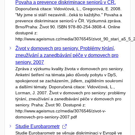
Povaha a prevence diskriminace seniorů v ČR.
Doporučená citace: Vidovićová, L., Gregorová, E. 2008.
"My jsme si stáří nezavinili...čeká to každýho." Povaha a
prevence diskriminace seniorů v ČR. Výzkumná zpráva.
Brno/Praha: Život 90. ISBN 978-80-254-3808-4. Online
dostupné z:
http://www.ageismus.cz/media/3076545/zivot_90_stari_a5_5_2
Život v domovech pro seniory. Problémy týrání,
zneužívání a zanedbávání péče v domovech pro
seniory. 2007
Zpráva z výzkumu kvality života v domovech pro seniory.
Anketní šetření na témata jako důvody pobytu v DpS,
spokojenost se zacházením, jídlem, zajištěním soukromí
a dalšími tématy. Doporučená citace: Vidovićová, L.,
Lorman, J. 2007. Život v domovech pro seniory: problémy
týrání, zneužívání a zanedbávání péče v domovech pro
seniory. Praha: Život 90. Dostupné z:
http://www.ageismus.cz/media/3076546/zivot-v-
domovech-pro-seniory-2007.pdf
Studie Eurobarometr
Studie Eurobarometr se věnuje diskriminaci v Evropě ve