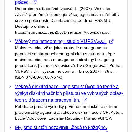
práce).
Doporučená citace: Vidovićová, L. (2007). Věk jako
závislá proměnná: ideologie věku, ageismus a stárnutí v
české společnosti. Disertační práce. Brno: FSS MU.
Dostupné online z:
https://is.muni.cz/th/p26pi/Disertace_Vidovicova.pdf
Věkový mainstreaming - studie VÚPSV,v.v.i.
Mainstreaming věku jako strategie managementu
populací se stárnoucí demografickou strukturou. [Age
mainstreaming as a management strategy for ageing
populations.]. / Lucie Vidovićová, Eva Gregorová - Praha:
VÚPSV, v.v.i. - výzkumné centrum Brno, 2007. - 76 s. -
ISBN 978-80-87007-57-0
Věková diskriminace - ageismus: úvod do teorie a
výskyt diskriminačních přístupů ve vybraných oblas-
tech s důrazem na pracovní trh.
Publikace přináší výsledky prvního empirického šetření
problematiky ageismu a věkové diskriminace v ČR. Autoři:
Lucie Vidovićová, Ladislav Rabušic - Praha: VÚPSV.
My jsme si stáří nezavinili...čeká to každýho.