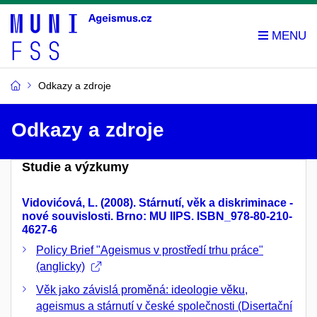
Odkazy a zdroje
Odkazy a zdroje
Studie a výzkumy
Vidovićová, L. (2008). Stárnutí, věk a diskriminace -
nové souvislosti. Brno: MU IIPS. ISBN_978-80-210-
4627-6
Policy Brief "Ageismus v prostředí trhu práce"
(anglicky)
Věk jako závislá proměná: ideologie věku,
ageismus a stárnutí v české společnosti (Disertační