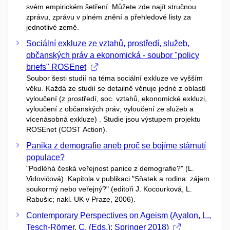
svém empirickém šetření. Můžete zde najít stručnou
zprávu, zprávu v plném znění a přehledové listy za
jednotlivé země.
Sociální exkluze ze vztahů, prostředí, služeb,
občanských práv a ekonomická - soubor "policy
briefs" ROSEnet
Soubor šesti studií na téma sociální exkluze ve vyšším
věku. Každá ze studií se detailně věnuje jedné z oblastí
vyloučení (z prostředí, soc. vztahů, ekonomické exkluzi,
vyloučení z občanských práv; vyloučení ze služeb a
vícenásobná exkluze) . Studie jsou výstupem projektu
ROSEnet (COST Action).
Panika z demografie aneb proč se bojíme stárnutí
populace?
"Podléhá česká veřejnost panice z demografie?" (L.
Vidovićová). Kapitola v publikaci "Sňatek a rodina: zájem
soukormý nebo veřejný?" (editoři J. Kocourková, L.
Rabušic; nakl. UK v Praze, 2006).
Contemporary Perspectives on Ageism (Ayalon, L.,
Tesch-Römer, C. (Eds.); Springer 2018)